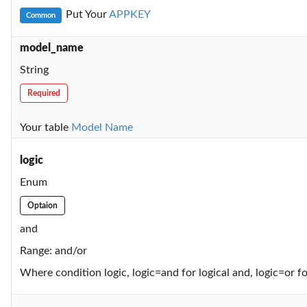
Put Your
APPKEY
Common
model_name
String
Required
Your table
Model Name
logic
Enum
Optaion
and
Range: and/or
Where condition logic, logic=and for logical and, logic=or fo