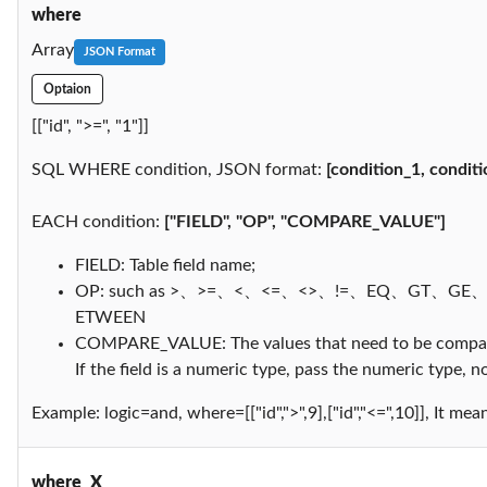
where
Array
JSON Format
Optaion
[["id", ">=", "1"]]
SQL WHERE condition, JSON format:
[condition_1, conditio
EACH condition:
["FIELD", "OP", "COMPARE_VALUE"]
FIELD: Table field name;
OP: such as >、>=、<、<=、<>、!=、EQ、GT、GE
ETWEEN
COMPARE_VALUE: The values that need to be compared,
If the field is a numeric type, pass the numeric type, no
Example: logic=and, where=[["id",">",9],["id","<=",10]], It me
where_X