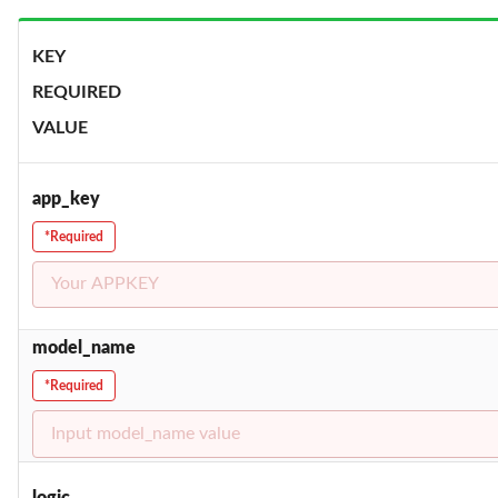
KEY
REQUIRED
VALUE
app_key
*Required
model_name
*Required
logic