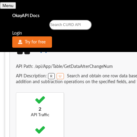
Menu
OkayAPI Docs
OkayAPI Docs
Login
Try for free
App.Table.GetDataAfterC
API Path: /api/App/Table/GetDataAfterChangeNum
API Description:
Search and obtain one row data base
R
U
addition and subtraction operations on the specified fields, and f
2
API Traffic